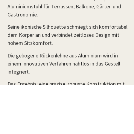
Aluminiumstuhl für Terrassen, Balkone, Gärten und
Gastronomie.
Seine ikonische Silhouette schmiegt sich komfortabel
dem Körper an und verbindet zeitloses Design mit
hohem Sitzkomfort.
Die gebogene Rückenlehne aus Aluminium wird in
einem innovativen Verfahren nahtlos in das Gestell
integriert.
Das Ergebnis: eine präzise, robuste Konstruktion mit
klarer Linienführung und einer besonders
hochwertigen Anmutung.
←→ Zum Drehen ziehen. Zum Zoomen klicken.
STUHL IN 360 GRAD ERLEBEN