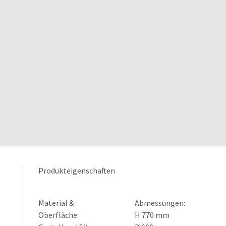
Produkteigenschaften
Material &
Abmessungen:
Oberfläche:
H 770 mm