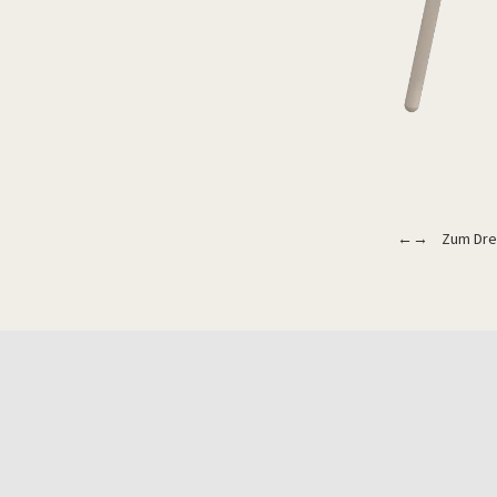
←→ Zum Drehe