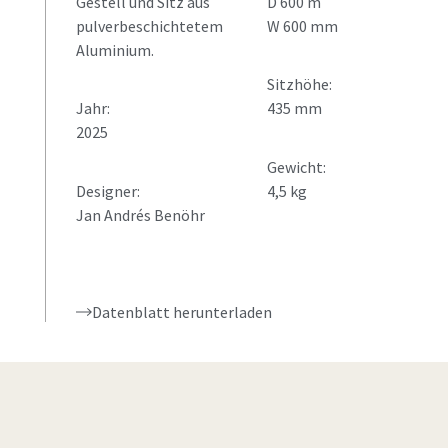
Gestell und Sitz aus
D 600 m
pulverbeschichtetem
W 600 mm
Aluminium.
Sitzhöhe:
Jahr:
435 mm
2025
Gewicht:
Designer:
4,5 kg
Jan Andrés Benöhr
Datenblatt herunterladen