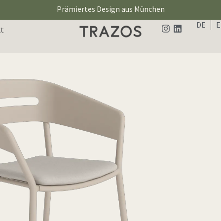
Prämiertes Design aus München
DE
t