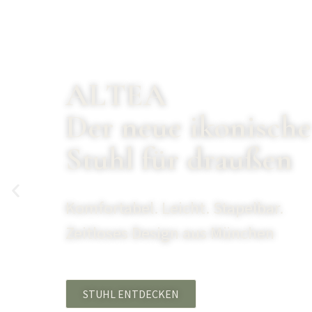
ALTEA
Der neue ikonische
Stuhl für draußen
Komfortabel. Leicht. Stapelbar.
Zeitloses Design aus München
STUHL ENTDECKEN