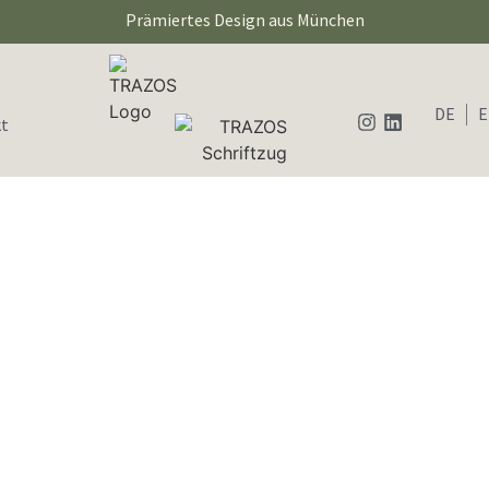
Prämiertes Design aus München
DE
t